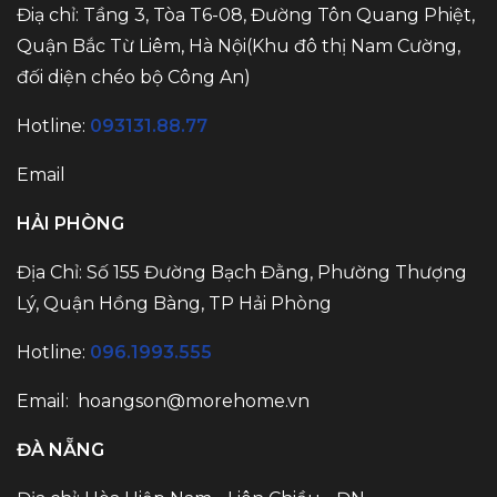
Điạ chỉ: Tầng 3, Tòa T6-08, Đường Tôn Quang Phiệt,
Quận Bắc Từ Liêm, Hà Nội(Khu đô thị Nam Cường,
đối diện chéo bộ Công An)
Hotline:
093131.88.77
Email
HẢI PHÒNG
Địa Chỉ: Số 155 Đường Bạch Đằng, Phường Thượng
Lý, Quận Hồng Bàng, TP Hải Phòng
Hotline:
096.1993.555
Email: hoangson@morehome.vn
ĐÀ NẴNG