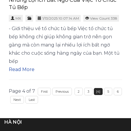
Những Lợi Ích Bất Ngờ Của Việc Tổ Chức
Tủ Bếp
MX
1/13/2025 10:07:14 AM
View Count 338
- Giới thiệu về tổ chức tủ bếp Việc tổ chức tủ
bếp không chỉ giúp không gian trở nên gọn
gàng mà còn mang lại nhiều lợi ích bất ngờ
khác cho cuộc sống hàng ngày của bạn. Một tủ
bếp
Read More
Page 4 of 7
First
Previous
2
3
[4]
5
6
Next
Last
HÀ NỘI