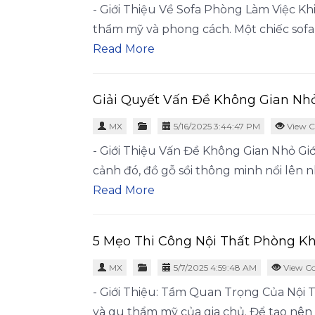
- Giới Thiệu Về Sofa Phòng Làm Việc Khi
thẩm mỹ và phong cách. Một chiếc sofa 
Read More
Giải Quyết Vấn Đề Không Gian Nh
MX
5/16/2025 3:44:47 PM
View C
- Giới Thiệu Vấn Đề Không Gian Nhỏ Giới
cảnh đó, đồ gỗ sồi thông minh nổi lên 
Read More
5 Mẹo Thi Công Nội Thất Phòng 
MX
5/7/2025 4:59:48 AM
View C
- Giới Thiệu: Tầm Quan Trọng Của Nội 
và gu thẩm mỹ của gia chủ. Để tạo nên