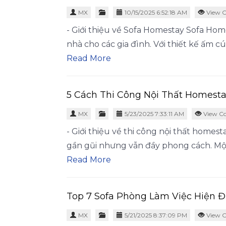
MX
10/15/2025 6:52:18 AM
View C
- Giới thiệu về Sofa Homestay Sofa Ho
nhà cho các gia đình. Với thiết kế ấm c
Read More
5 Cách Thi Công Nội Thất Homest
MX
5/23/2025 7:33:11 AM
View C
- Giới thiệu về thi công nội thất homes
gần gũi nhưng vẫn đầy phong cách. M
Read More
Top 7 Sofa Phòng Làm Việc Hiện 
MX
5/21/2025 8:37:09 PM
View C