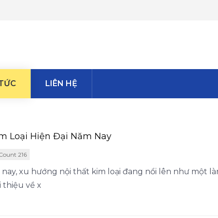
 TỨC
LIÊN HỆ
m Loại Hiện Đại Năm Nay
Count 216
nay, xu hướng nội thất kim loại đang nổi lên như một l
 thiệu về x