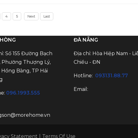
4
5
Next
Last
PHÒNG
ĐÀ NẴNG
hỉ: Số 155 Đường Bạch
Địa chỉ: Hòa Hiệp Nam - Li
 Phường Thượng Lý,
Chiều - ĐN
Hồng Bàng, TP Hải
Hotline:
093131.88.77
g
Email:
ne:
096.1993.555
:
gson@morehome.vn
vacy Statement
|
Terms Of Use