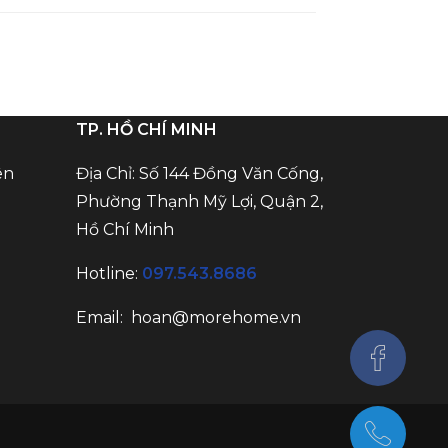
TP. HỒ CHÍ MINH
ên
Địa Chỉ: Số 144 Đồng Văn Cống,
Phường Thạnh Mỹ Lợi, Quận 2,
Hồ Chí Minh
Hotline:
097.543.8686
Email: hoan@morehome.vn