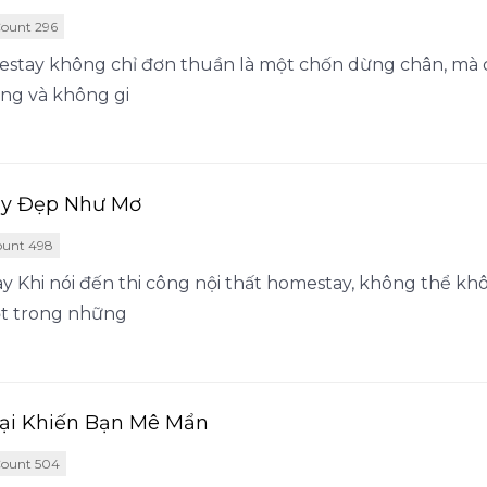
ount 296
mestay không chỉ đơn thuần là một chốn dừng chân, mà
úng và không gi
ay Đẹp Như Mơ
ount 498
tay Khi nói đến thi công nội thất homestay, không thể k
ột trong những
Đại Khiến Bạn Mê Mẩn
ount 504