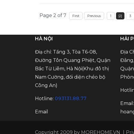
Page 2 of 7
First
Previous
1
[2]
3
HÀ NỘI
HẢI 
Điạ chỉ: Tầng 3, Tòa T6-08,
Địa C
Đường Tôn Quang Phiệt, Quận
Đằng,
Bắc Từ Liêm, Hà Nội(Khu đô thị
Quận 
Nam Cường, đối diện chéo bộ
Phòn
Công An)
Hotli
Hotline:
093131.88.77
Email
Email
hoan
Copyright 2009 by MOREHOME.VN
|
Pri