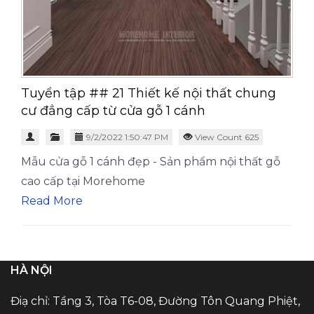
Tuyển tập ## 21 Thiết kế nội thất chung
cư đẳng cấp từ cửa gỗ 1 cánh
9/2/2022 1:50:47 PM
View Count 625
Mẫu cửa gỗ 1 cánh đẹp - Sản phẩm nội thất gỗ
cao cấp tại Morehome
Read More
HÀ NỘI
Điạ chỉ: Tầng 3, Tòa T6-08, Đường Tôn Quang Phiệt,