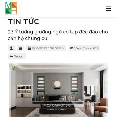
TIN TỨC
23 Ý tưởng giường ngủ có tap độc đáo cho
căn hộ chung cư
8/16/2022 5:36:05 PM
View Count 639
Return