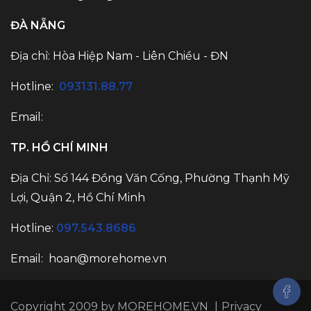
ĐÀ NẴNG
Địa chỉ: Hòa Hiệp Nam - Liên Chiều - ĐN
Hotline:
093131.88.77
Email:
TP. HỒ CHÍ MINH
Địa Chỉ: Số 144 Đồng Văn Cống, Phường Thạnh Mỹ
Lợi, Quận 2, Hồ Chí Minh
Hotline:
097.543.8686
Email: hoan@morehome.vn
Copyright 2009 by MOREHOME.VN
|
Privacy